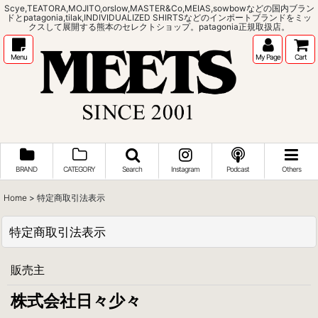
Scye,TEATORA,MOJITO,orslow,MASTER&Co,MEIAS,sowbowなどの国内ブラン
ドとpatagonia,tilak,INDIVIDUALIZED SHIRTSなどのインポートブランドをミッ
クスして展開する熊本のセレクトショップ。patagonia正規取扱店。
Menu
My Page
Cart
BRAND
CATEGORY
Search
Instagram
Podcast
Others
Home
>
特定商取引法表示
特定商取引法表示
販売主
株式会社日々少々