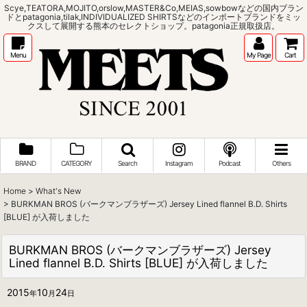
Scye,TEATORA,MOJITO,orslow,MASTER&Co,MEIAS,sowbowなどの国内ブラン
ドとpatagonia,tilak,INDIVIDUALIZED SHIRTSなどのインポートブランドをミッ
クスして展開する熊本のセレクトショップ。patagonia正規取扱店。
Menu
My Page
Cart
BRAND
CATEGORY
Search
Instagram
Podcast
Others
Home
>
What's New
>
BURKMAN BROS (バークマンブラザーズ) Jersey Lined flannel B.D. Shirts
[BLUE] が入荷しました
BURKMAN BROS (バークマンブラザーズ) Jersey
Lined flannel B.D. Shirts [BLUE] が入荷しました
2015
10
24
年
月
日