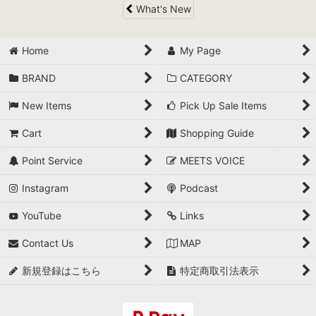
What's New
Home
My Page
BRAND
CATEGORY
New Items
Pick Up Sale Items
Cart
Shopping Guide
Point Service
MEETS VOICE
Instagram
Podcast
YouTube
Links
Contact Us
MAP
新規登録はこちら
特定商取引法表示