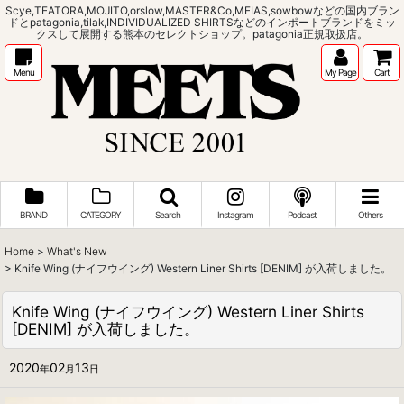
Scye,TEATORA,MOJITO,orslow,MASTER&Co,MEIAS,sowbowなどの国内ブラン
ドとpatagonia,tilak,INDIVIDUALIZED SHIRTSなどのインポートブランドをミッ
クスして展開する熊本のセレクトショップ。patagonia正規取扱店。
Menu
My Page
Cart
BRAND
CATEGORY
Search
Instagram
Podcast
Others
Home
>
What's New
>
Knife Wing (ナイフウイング) Western Liner Shirts [DENIM] が入荷しました。
Knife Wing (ナイフウイング) Western Liner Shirts
[DENIM] が入荷しました。
2020
02
13
年
月
日