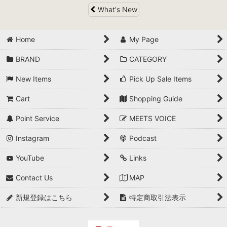
What's New
Home
My Page
BRAND
CATEGORY
New Items
Pick Up Sale Items
Cart
Shopping Guide
Point Service
MEETS VOICE
Instagram
Podcast
YouTube
Links
Contact Us
MAP
新規登録はこちら
特定商取引法表示