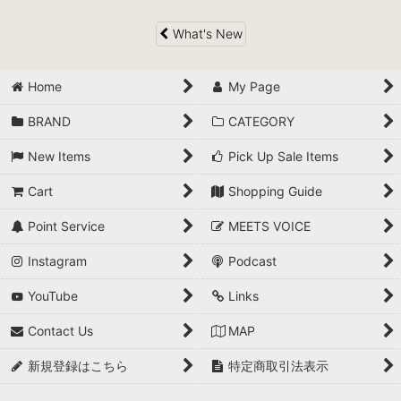
What's New
Home
My Page
BRAND
CATEGORY
New Items
Pick Up Sale Items
Cart
Shopping Guide
Point Service
MEETS VOICE
Instagram
Podcast
YouTube
Links
Contact Us
MAP
新規登録はこちら
特定商取引法表示