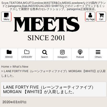
Scye,TEATORA,MOJITO,orslow,MASTER&Co,MEIAS,sowbowなどの国内ブラン
ドとpatagonia,tilak,INDIVIDUALIZED SHIRTSなどのインポートブランドをミッ
クスして展開する熊本のセレクトショップ。patagonia正規取扱店。
Menu
My Page
Cart
BRAND
CATEGORY
Search
Instagram
Podcast
Others
Home
>
What's New
>
LANE FORTY FIVE（レーンフォーティファイブ）MORGAN 【WHITE】が入荷
しました。
LANE FORTY FIVE（レーンフォーティファイブ）
MORGAN 【WHITE】が入荷しました。
2020
03
01
年
月
日