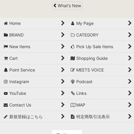
What's New
Home
My Page
BRAND
CATEGORY
New Items
Pick Up Sale Items
Cart
Shopping Guide
Point Service
MEETS VOICE
Instagram
Podcast
YouTube
Links
Contact Us
MAP
新規登録はこちら
特定商取引法表示