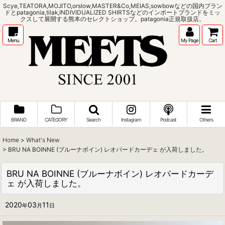
Scye,TEATORA,MOJITO,orslow,MASTER&Co,MEIAS,sowbowなどの国内ブラン
ドとpatagonia,tilak,INDIVIDUALIZED SHIRTSなどのインポートブランドをミッ
クスして展開する熊本のセレクトショップ。patagonia正規取扱店。
Menu
My Page
Cart
BRAND
CATEGORY
Search
Instagram
Podcast
Others
Home
>
What's New
>
BRU NA BOINNE (ブルーナボイン) レオパードカーデェ が入荷しました。
BRU NA BOINNE (ブルーナボイン) レオパードカーデ
ェ が入荷しました。
2020
03
11
年
月
日