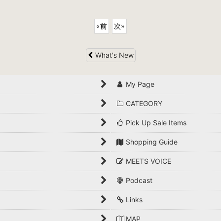
«
前
次
»
What's New
My Page
CATEGORY
Pick Up Sale Items
Shopping Guide
MEETS VOICE
Podcast
Links
MAP