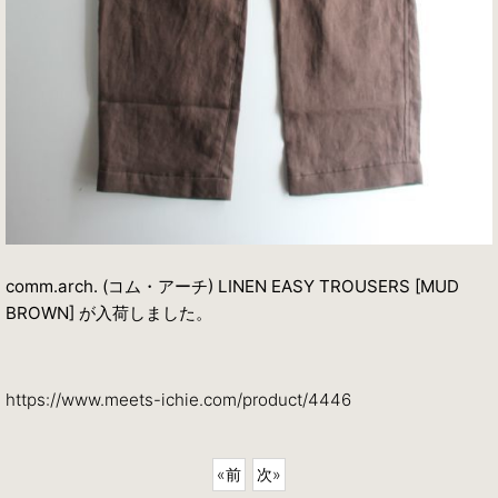
comm.arch. (コム・アーチ) LINEN EASY TROUSERS [MUD
BROWN] が入荷しました。
https://www.meets-ichie.com/product/4446
«
前
次
»