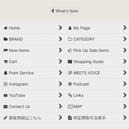
What's New
Home
My Page
BRAND
CATEGORY
New Items
Pick Up Sale Items
Cart
Shopping Guide
Point Service
MEETS VOICE
Instagram
Podcast
YouTube
Links
Contact Us
MAP
新規登録はこちら
特定商取引法表示