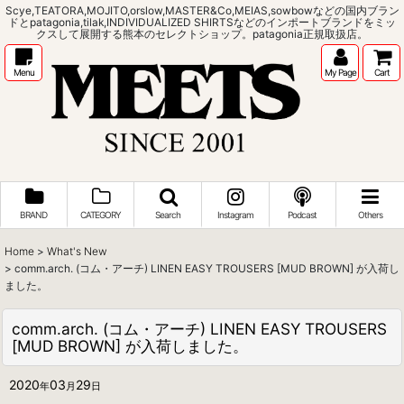
Scye,TEATORA,MOJITO,orslow,MASTER&Co,MEIAS,sowbowなどの国内ブラン
ドとpatagonia,tilak,INDIVIDUALIZED SHIRTSなどのインポートブランドをミッ
クスして展開する熊本のセレクトショップ。patagonia正規取扱店。
Menu
My Page
Cart
BRAND
CATEGORY
Search
Instagram
Podcast
Others
Home
>
What's New
>
comm.arch. (コム・アーチ) LINEN EASY TROUSERS [MUD BROWN] が入荷し
ました。
comm.arch. (コム・アーチ) LINEN EASY TROUSERS
[MUD BROWN] が入荷しました。
2020
03
29
年
月
日