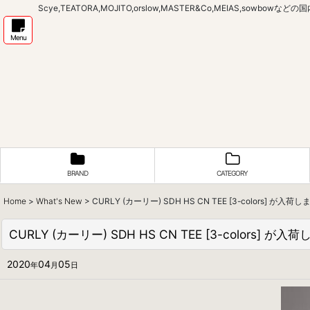
Scye,TEATORA,MOJITO,orslow,MASTER&Co,MEIAS,sow
Menu
BRAND
CATEGORY
Home
>
What's New
>
CURLY (カーリー) SDH HS CN TEE [3-colors] が入荷
CURLY (カーリー) SDH HS CN TEE [3-colors] が
2020
04
05
年
月
日