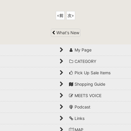
«
前
次
»
What's New
My Page
CATEGORY
Pick Up Sale Items
Shopping Guide
MEETS VOICE
Podcast
Links
MAP