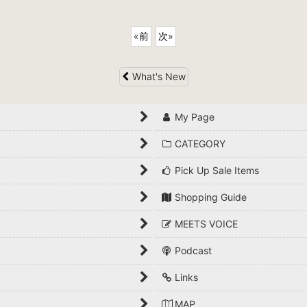
«
前
次
»
What's New
My Page
CATEGORY
Pick Up Sale Items
Shopping Guide
MEETS VOICE
Podcast
Links
MAP