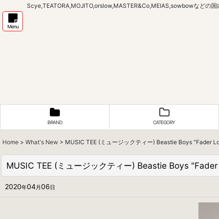
Scye,TEATORA,MOJITO,orslow,MASTER&Co,MEIAS,sow
Menu
BRAND
CATEGORY
Home
>
What's New
>
MUSIC TEE (ミュージックティー) Beastie Boys "Fader
MUSIC TEE (ミュージックティー) Beastie Boys "Fade
2020
04
06
年
月
日