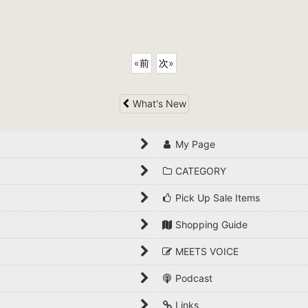
«
前
次
»
What's New
My Page
CATEGORY
Pick Up Sale Items
Shopping Guide
MEETS VOICE
Podcast
Links