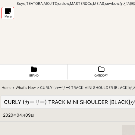
Scye,TEATORA,MOJITO,orslow,MASTER&Co,MEIAS,sow
Menu
BRAND
CATEGORY
Home
>
What's New
>
CURLY (カーリー) TRACK MINI SHOULDER [BLAC
CURLY (カーリー) TRACK MINI SHOULDER [BLA
2020
04
09
年
月
日