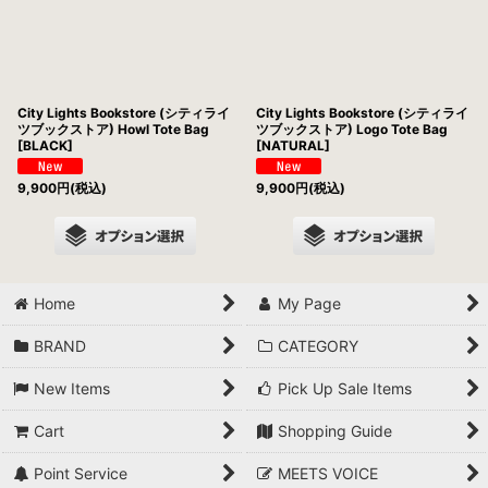
City Lights Bookstore (シティライ
City Lights Bookstore (シティライ
ツブックストア) Howl Tote Bag
ツブックストア) Logo Tote Bag
[BLACK]
[NATURAL]
9,900
円
(税込)
9,900
円
(税込)
Home
My Page
BRAND
CATEGORY
New Items
Pick Up Sale Items
Cart
Shopping Guide
Point Service
MEETS VOICE