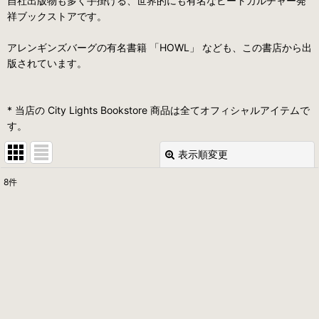
自社出版物も多く手掛ける、世界的にも有名なビートカルチャー発
祥ブックストアです。
アレンギンズバーグの有名書籍 「HOWL」 なども、この書店から出
版されています。
* 当店の City Lights Bookstore 商品は全てオフィシャルアイテムで
す。
表示順変更
閉じる
8
件
表示数
:
並び順
:
絞り込む