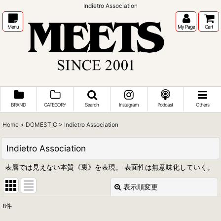
Indietro Association
Menu
My Page
Cart
BRAND
CATEGORY
Search
Instagram
Podcast
Others
Home
>
DOMESTIC
>
Indietro Association
Indietro Association
表層では見えない本質《裏》を表現。 表面性は無意味化していく。
表示順変更
閉じる
8
件
表示数
: