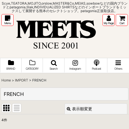
Scye,TEATORA,MOJITO,orslow,MASTER&Co,MEIAS,sowbowなどの国内ブラン
ドとpatagonia,tilak,INDIVIDUALIZED SHIRTSなどのインポートブランドをミッ
クスして展開する熊本のセレクトショップ。patagonia正規取扱店。
Menu
My Page
Cart
BRAND
CATEGORY
Search
Instagram
Podcast
Others
Home
>
IMPORT
>
FRENCH
FRENCH
表示順変更
閉じる
4
件
表示数
: