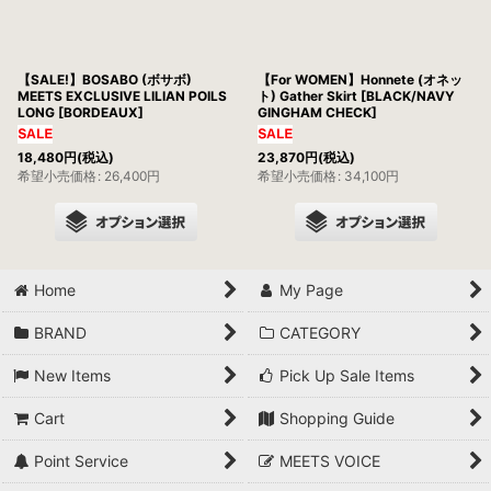
【SALE!】BOSABO (ボサボ)
【For WOMEN】Honnete (オネッ
MEETS EXCLUSIVE LILIAN POILS
ト) Gather Skirt [BLACK/NAVY
LONG [BORDEAUX]
GINGHAM CHECK]
18,480
円
(税込)
23,870
円
(税込)
希望小売価格
:
26,400
円
希望小売価格
:
34,100
円
Home
My Page
BRAND
CATEGORY
New Items
Pick Up Sale Items
Cart
Shopping Guide
Point Service
MEETS VOICE