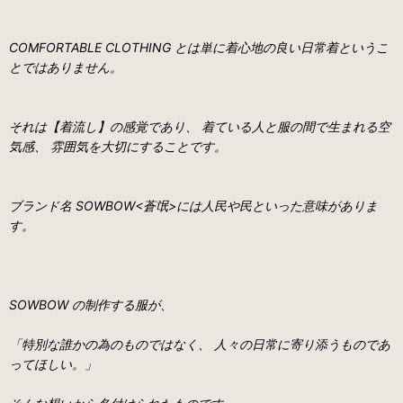
COMFORTABLE CLOTHING とは単に着心地の良い日常着というこ
とではありません。
それは【着流し】の感覚であり、 着ている人と服の間で生まれる空
気感、 雰囲気を大切にすることです。
ブランド名 SOWBOW<蒼氓>には人民や民といった意味がありま
す。
SOWBOW の制作する服が、
「特別な誰かの為のものではなく、 人々の日常に寄り添うものであ
ってほしい。」