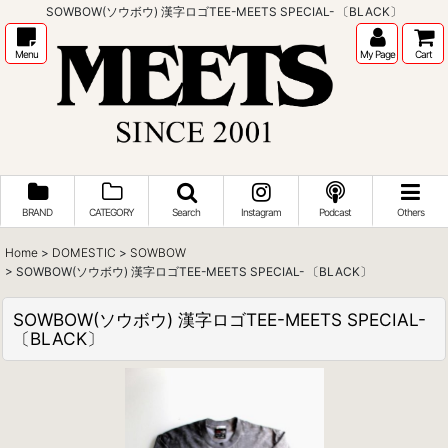
SOWBOW(ソウボウ) 漢字ロゴTEE-MEETS SPECIAL- 〔BLACK〕
Menu
My Page
Cart
BRAND
CATEGORY
Search
Instagram
Podcast
Others
Home
>
DOMESTIC
>
SOWBOW
>
SOWBOW(ソウボウ) 漢字ロゴTEE-MEETS SPECIAL- 〔BLACK〕
SOWBOW(ソウボウ) 漢字ロゴTEE-MEETS SPECIAL-
〔BLACK〕