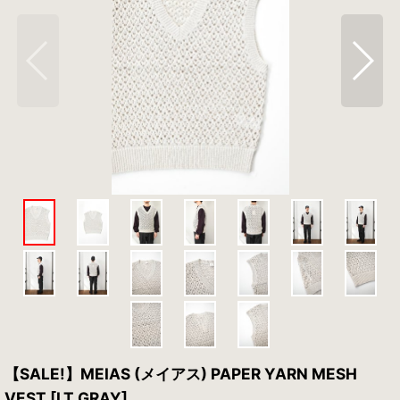
【SALE!】MEIAS (メイアス) PAPER YARN MESH
VEST [LT.GRAY]