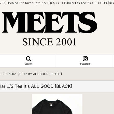
LE!】Behind The River (ビハインドザリバー) Tubular L/S Tee It's ALL GOOD [BL
Search
Instagram
ubular L/S Tee It's ALL GOOD [BLACK]
L/S Tee It's ALL GOOD [BLACK]