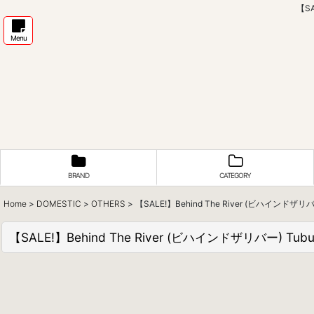
【SA
Menu
BRAND
CATEGORY
Home
>
DOMESTIC
>
OTHERS
>
【SALE!】Behind The River (ビハインドザリバー) T
【SALE!】Behind The River (ビハインドザリバー) Tubular 