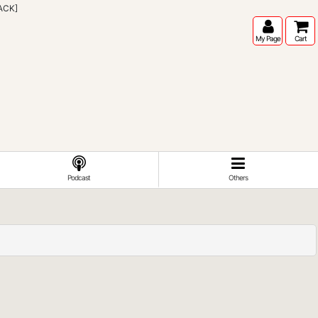
ACK]
My Page
Cart
Podcast
Others