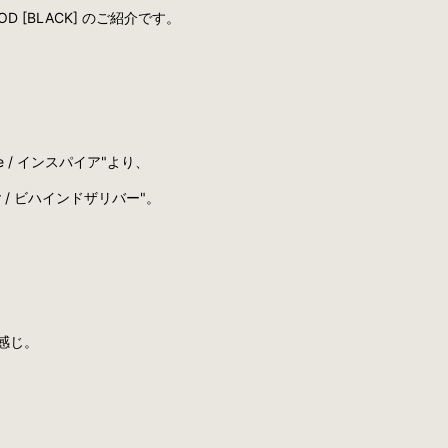
L GOOD [BLACK] のご紹介です。
 / インスパイア"より、
r / ビハインドザリバー"。
感じ。