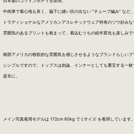
日本製のコットンボディを採用。
中肉厚で着心地も良く、脇下に縫い目の出ない "チューブ編み" など
トラディショナルなアメリカンアスレチックウェア特有のツウ好みな
雰囲気のあるプリントも相まって、着込むうちの経年変化も楽しみで
南部アメリカの牧歌的な雰囲気を感じさせるようなブランドらしいプ
シンプルですので、トップスは勿論、インナーとしても重宝する一枚
是非に。
メイン写真着用モデルは 172cm 60kg で Lサイズ を着用しています