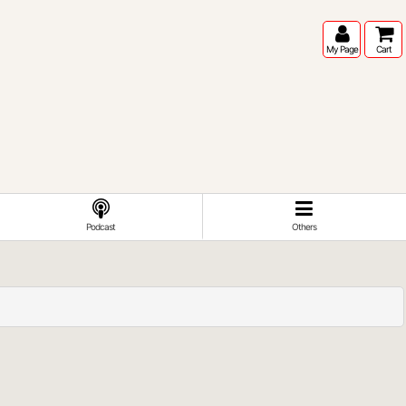
My Page
Cart
Podcast
Others