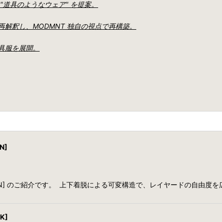
道具のようなウェア" を提案。
解釈し、MODMNT 独自の視点で再構築。
具服を展開。
N]
T [GREEN] のご紹介です。 上下着脱による可変構造で、レイヤードの自由
K]