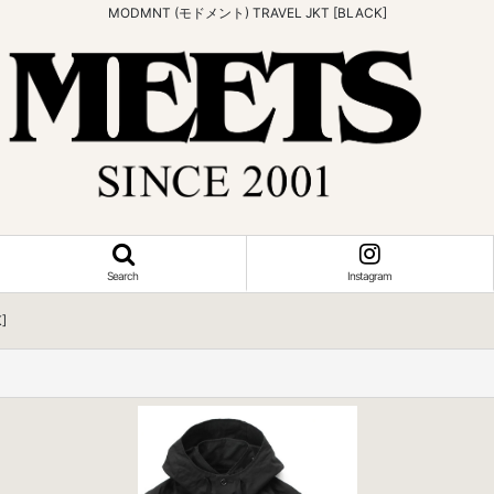
MODMNT (モドメント) TRAVEL JKT [BLACK]
Search
Instagram
]