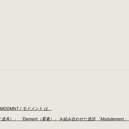
DMNT / モドメント は、
／道具）」 「Element（要素）」 を組み合わせた造語 「Modulement