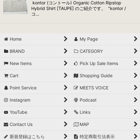
kontor (コントール) Organic Cotton Ripstop
Hybrid Shirt [TAUPE] のご紹介です。 "kontor /
コ…
Home
My Page
BRAND
CATEGORY
New Items
Pick Up Sale Items
Cart
Shopping Guide
Point Service
MEETS VOICE
Instagram
Podcast
YouTube
Links
Contact Us
MAP
新規登録はこちら
特定商取引法表示