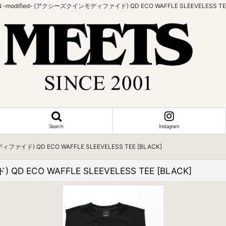
N -modified- (アクシーズクインモディファイド) QD ECO WAFFLE SLEEVELESS TEE
Search
Instagram
ィファイド) QD ECO WAFFLE SLEEVELESS TEE [BLACK]
D ECO WAFFLE SLEEVELESS TEE [BLACK]