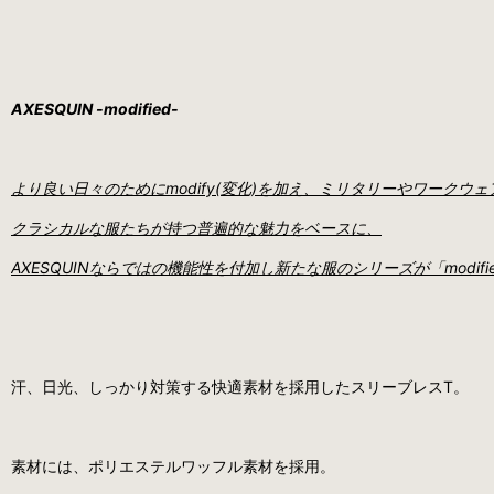
AXESQUIN -modified-
より良い日々のためにmodify(変化)を加え、ミリタリーやワーク
クラシカルな服たちが持つ普遍的な魅力をベースに、
AXESQUINならではの機能性を付加し新たな服のシリーズが「modi
汗、日光、しっかり対策する快適素材を採用したスリーブレスT。
素材には、ポリエステルワッフル素材を採用。