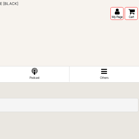
 [BLACK]
My Page
Cart
Podcast
Others