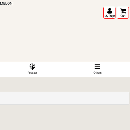
MELON]
My Page
Cart
Podcast
Others