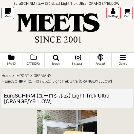
EuroSCHIRM (ユーロシルム) Light Trek Ultra [ORANGE/YELLOW]
Menu
My Page
Cart
BRAND
CATEGORY
Search
Instagram
Podcast
Others
Home
>
IMPORT
>
GERMANY
>
EuroSCHIRM (ユーロシルム) Light Trek Ultra [ORANGE/YELLOW]
EuroSCHIRM (ユーロシルム) Light Trek Ultra
[ORANGE/YELLOW]