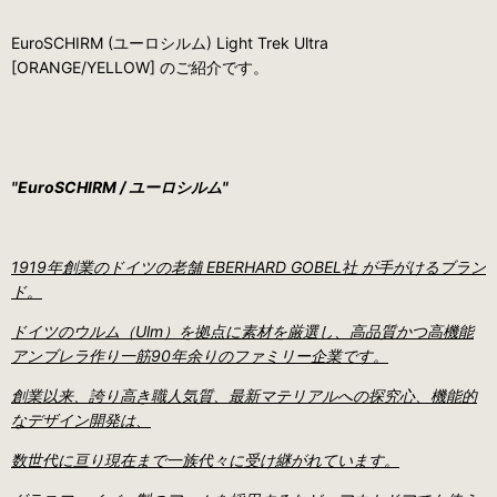
EuroSCHIRM (ユーロシルム) Light Trek Ultra
[ORANGE/YELLOW] のご紹介です。
"EuroSCHIRM / ユーロシルム"
1919年創業のドイツの老舗 EBERHARD GOBEL社 が手がけるブラン
ド。
ドイツのウルム（Ulm）を拠点に素材を厳選し、高品質かつ高機能
アンブレラ作り一筋90年余りのファミリー企業です。
創業以来、誇り高き職人気質、最新マテリアルへの探究心、機能的
なデザイン開発は、
数世代に亘り現在まで一族代々に受け継がれています。