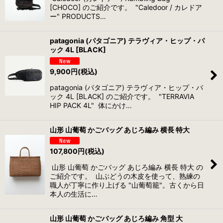
[CHOCO] のご紹介です。 "Caledoor / カレドア
ー" PRODUCTS…
patagonia (パタゴニア) テラヴィア・ヒップ・パ
ック 4L [BLACK]
9,900
円
(税込)
patagonia (パタゴニア) テラヴィア・ヒップ・パ
ック 4L [BLACK] のご紹介です。 "TERRAVIA
HIP PACK 4L" 体にかけ…
山形 山葡萄 かごバッグ あじろ編み 横長 特大
107,800
円
(税込)
山形 山葡萄 かごバッグ あじろ編み 横長 特大 の
ご紹介です。 山ぶどうの木皮を使って、熟練の
職人が丁寧に作り上げる "山葡萄籠"。古くから日
本人の生活に…
山形 山葡萄 かごバッグ あじろ編み 角型 大