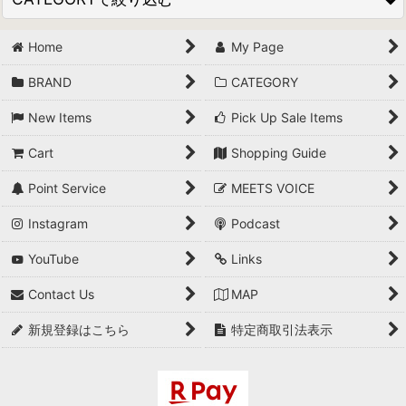
Home
My Page
JACKET
BRAND
CATEGORY
OUTDOOR JACKET&VEST
New Items
Pick Up Sale Items
VEST
Cart
Shopping Guide
COAT
Point Service
MEETS VOICE
SHIRTS
Instagram
Podcast
CUT & SEWN
YouTube
Links
PRINT T-SHIRTS
Contact Us
MAP
SWEAT
新規登録はこちら
特定商取引法表示
KNIT
BOTTOMS