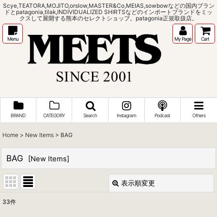
Scye,TEATORA,MOJITO,orslow,MASTER&Co,MEIAS,sowbowなどの国内ブラン
ドとpatagonia,tilak,INDIVIDUALIZED SHIRTSなどのインポートブランドをミッ
クスして展開する熊本のセレクトショップ。patagonia正規取扱店。
Menu
My Page
Cart
BRAND
CATEGORY
Search
Instagram
Podcast
Others
Home
>
New Items
>
BAG
BAG
[
New Items
]
表示順変更
閉じる
33
件
表示数
: