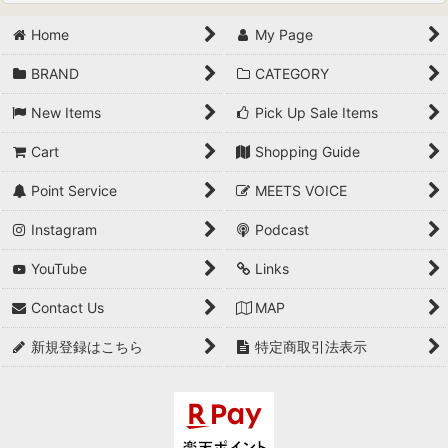
Home
My Page
JACKET
BRAND
CATEGORY
OUTDOOR JACKET&VEST
New Items
Pick Up Sale Items
VEST
Cart
Shopping Guide
COAT
Point Service
MEETS VOICE
SHIRTS
Instagram
Podcast
CUT & SEWN
YouTube
Links
PRINT T-SHIRTS
Contact Us
MAP
SWEAT
新規登録はこちら
特定商取引法表示
KNIT
BOTTOMS