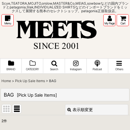
Scye,TEATORA,MOJITO,orslow,MASTER&Co,MEIAS,sowbowなどの国内ブラン
ドとpatagonia,tilak,INDIVIDUALIZED SHIRTSなどのインポートブランドをミッ
クスして展開する熊本のセレクトショップ。patagonia正規取扱店。
Menu
My Page
Cart
BRAND
CATEGORY
Search
Instagram
Podcast
Others
Home
>
Pick Up Sale Items
>
BAG
BAG
[
Pick Up Sale Items
]
表示順変更
閉じる
2
件
表示数
: