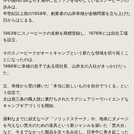
今や国内のみならず海外にもファンを増やしているスノーピークの
歩みは、
半世紀以上前の1958年、創業者の山井幸雄が金物問屋を立ち上げた
日からはじまる。
1963年にスノーピークの名称を商標登録し、1976年には自社工場
を設立。
そのスノーピークがオートキャンプという新たな領域を切り拓くこ
とになったのは、
1986年に幸雄の息子である現社長、山井太の入社がきっかけだっ
た。
父、幸雄から受け継いだ「本当に欲しいものを自分でつくる」とい
う信念で、
太は燕三条の職人技に裏打ちされたラグジュアリーでハイエンドな
キャンプギアづくりを開始。
過剰なまでに頑丈なペグ「ソリッドステーク」や、地表にダメージ
を与えない焚火のための道具という新ジャンルを築いた「焚火台」
など、今までなかった製品を次々生み出し、日本中に巻き起こった