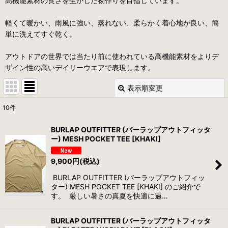
高機能素材の良さを生かした物作りを目指しています。
軽くて暖かい、雨風に強い、蒸れない、柔らかく着心地が良い、簡
単に洗えてすぐ乾く。
アウトドアの世界では当たり前に使われている高機能素材をよりデ
ザイン性の高いデイリーウエアで表現します。
表示順変更
閉じる
10
件
表示数
:
BURLAP OUTFITTER (バーラップアウトフィッタ
ー) MESH POCKET TEE [KHAKI]
並び順
:
9,900
円
(税込)
絞り込む
BURLAP OUTFITTER (バーラップアウトフィッ
ター) MESH POCKET TEE [KHAKI] のご紹介で
す。 厳しい暑さの真夏を快適に過…
BURLAP OUTFITTER (バーラップアウトフィッタ