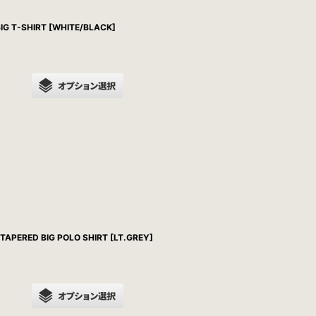
IG T-SHIRT [WHITE/BLACK]
APERED BIG POLO SHIRT [LT.GREY]