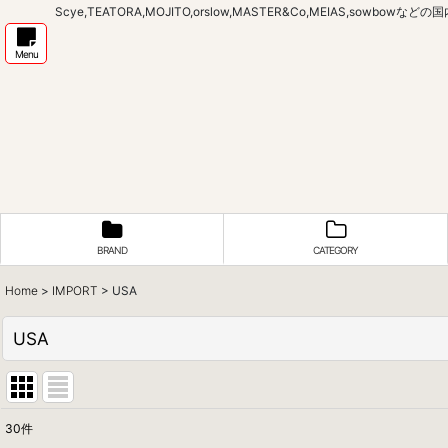
Scye,TEATORA,MOJITO,orslow,MASTER&Co,MEIAS,sow
Menu
BRAND
CATEGORY
Home
>
IMPORT
>
USA
USA
30
件
表示数
: