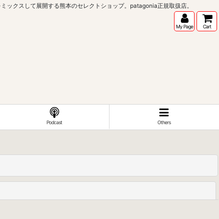
インポートブランドをミックスして展開する熊本のセレクトショップ。patagonia正規取扱店。
My Page
Cart
Podcast
Others
閉じる