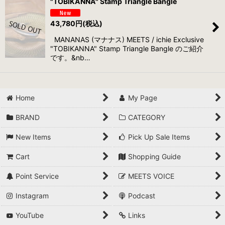
"TOBIKANNA" Stamp Triangle Bangle
43,780
円
(税込)
MANANAS (マナナス) MEETS / ichie Exclusive
"TOBIKANNA" Stamp Triangle Bangle のご紹介
です。&nb…
Home
My Page
BRAND
CATEGORY
New Items
Pick Up Sale Items
Cart
Shopping Guide
Point Service
MEETS VOICE
Instagram
Podcast
YouTube
Links