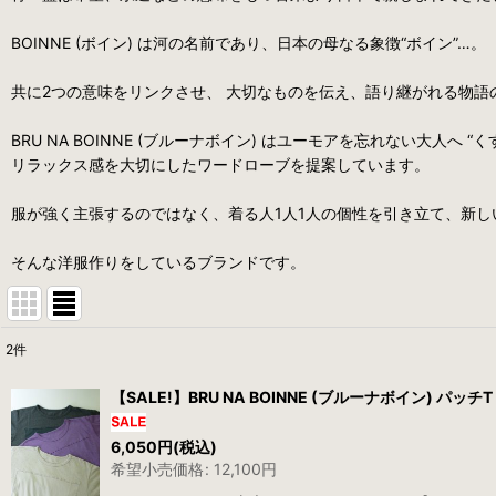
BOINNE (ボイン) は河の名前であり、日本の母なる象徴“ボイン”…。
共に2つの意味をリンクさせ、 大切なものを伝え、語り継がれる物語
BRU NA BOINNE (ブルーナボイン) はユーモアを忘れない大人へ
リラックス感を大切にしたワードローブを提案しています。
服が強く主張するのではなく、着る人1人1人の個性を引き立て、新し
そんな洋服作りをしているブランドです。
2
件
表示数
:
【SALE!】BRU NA BOINNE (ブルーナボイン) パッチT [3
並び順
:
6,050
円
(税込)
希望小売価格
:
12,100
円