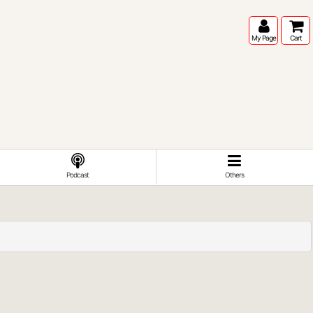
My Page
Cart
Podcast
Others