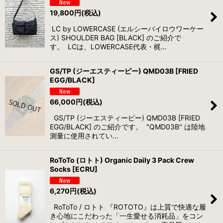
19,800
円
(税込)
LC by LOWERCASE (エルシーバイロウワーケー
ス) SHOULDER BAG [BLACK] のご紹介で
す。 LCは、LOWERCASE代表・梶…
GS/TP (ジーエスティーピー) QMD03B [FRIED
EGG/BLACK]
66,000
円
(税込)
GS/TP (ジーエスティーピー) QMD03B [FRIED
EGG/BLACK] のご紹介です。 "QMD03B" は陸地
測量に使用されてい…
RoToTo (ロトト) Organic Daily 3 Pack Crew
Socks [ECRU]
6,270
円
(税込)
RoToTo / ロトト 『ROTOTO』は上質で快適な履
き心地にこだわった「一生愛せる消耗品」をコン