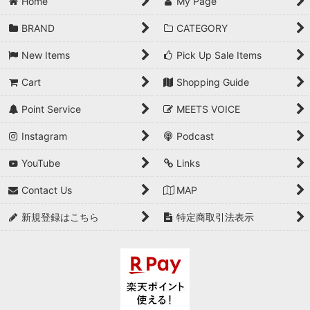
Home
My Page
BRAND
CATEGORY
New Items
Pick Up Sale Items
Cart
Shopping Guide
Point Service
MEETS VOICE
Instagram
Podcast
YouTube
Links
Contact Us
MAP
新規登録はこちら
特定商取引法表示