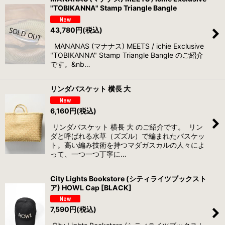
"TOBIKANNA" Stamp Triangle Bangle
43,780
円
(税込)
MANANAS (マナナス) MEETS / ichie Exclusive
"TOBIKANNA" Stamp Triangle Bangle のご紹介
です。&nb…
リンダバスケット 横長 大
6,160
円
(税込)
リンダバスケット 横長 大 のご紹介です。 リン
ダと呼ばれる水草（ズズル）で編まれたバスケッ
ト。高い編み技術を持つマダガスカルの人々によ
って、一つ一つ丁寧に…
City Lights Bookstore (シティライツブックスト
ア) HOWL Cap [BLACK]
7,590
円
(税込)