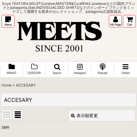
Scye,TEATORA,MOJITO,orslow,MASTER&Co,MEIAS,sowbowなどの国内ブラン
ドとpatagonia,tilak,INDIVIDUALIZED SHIRTSなどのインポートブランドをミッ
クスして展開する熊本のセレクトショップ。patagonia正規取扱店。
Menu
My Page
Cart
BRAND
CATEGORY
Search
Instagram
Podcast
Others
Home
>
ACCESARY
ACCESARY
表示順変更
閉じる
58
件
表示数
: