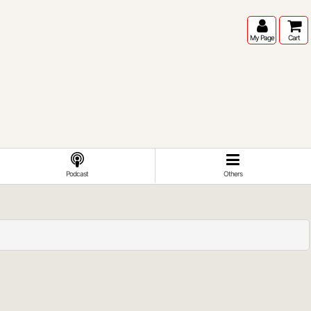
My Page
Cart
Podcast
Others