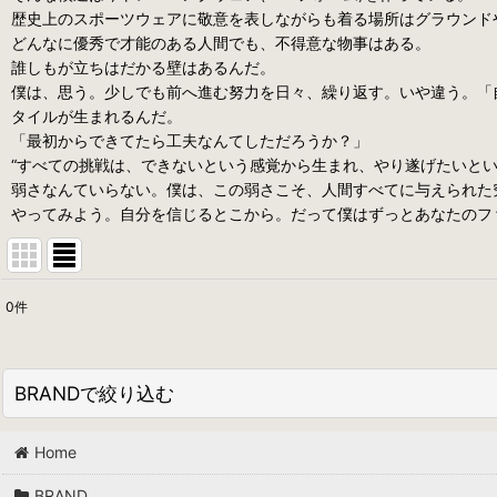
歴史上のスポーツウェアに敬意を表しながらも着る場所はグラウンド
どんなに優秀で才能のある人間でも、不得意な物事はある。
誰しもが立ちはだかる壁はあるんだ。
僕は、思う。少しでも前へ進む努力を日々、繰り返す。いや違う。「
タイルが生まれるんだ。
「最初からできてたら工夫なんてしただろうか？」
“すべての挑戦は、できないという感覚から生まれ、やり遂げたいと
弱さなんていらない。僕は、この弱さこそ、人間すべてに与えられた
やってみよう。自分を信じるとこから。だって僕はずっとあなたのフ
0
件
表示数
:
並び順
:
BRANDで絞り込む
Home
DOMESTIC (ALL)
BRAND