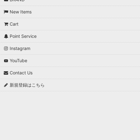
*A VONTADE
New Items
and wander
Cart
AQUAROCK
Point Service
AZUMA
Instagram
AXESQUIN
YouTube
BAG'n'NOUN
Contact Us
blurhms
新規登録はこちら
BRU NA BOINNE
Buddy Optical
BURLAP OUTFITTER
Caledoor