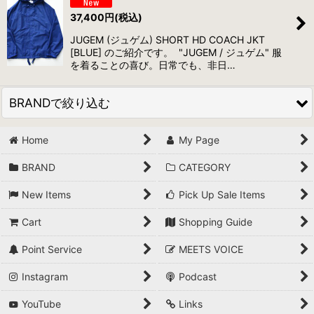
37,400
円
(税込)
JUGEM (ジュゲム) SHORT HD COACH JKT
[BLUE] のご紹介です。 "JUGEM / ジュゲム" 服
を着ることの喜び。日常でも、非日…
BRANDで絞り込む
Home
My Page
DOMESTIC (ALL)
BRAND
CATEGORY
*A VONTADE
New Items
Pick Up Sale Items
and wander
Cart
Shopping Guide
AQUAROCK
Point Service
MEETS VOICE
AZUMA
Instagram
Podcast
AXESQUIN
YouTube
Links