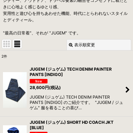
シティー、アウトドア、トラベル要素の融合をコンセプトに着たと
きに心地よく感じるゆとり感、
実用性と遊び心を持ちあわせた機能、時代にとらわれないスタイル
とディティール。
"最高の日常着"、それが "JUGEM" です。
表示順変更
閉じる
2
件
表示数
:
JUGEM (ジュゲム) TECH DENIM PAINTER
PANTS [INDIGO]
並び順
:
28,600
円
(税込)
絞り込む
JUGEM (ジュゲム) TECH DENIM PAINTER
PANTS [INDIGO] のご紹介です。 "JUGEM / ジュ
ゲム" 服を着ることの喜び…
JUGEM (ジュゲム) SHORT HD COACH JKT
[BLUE]