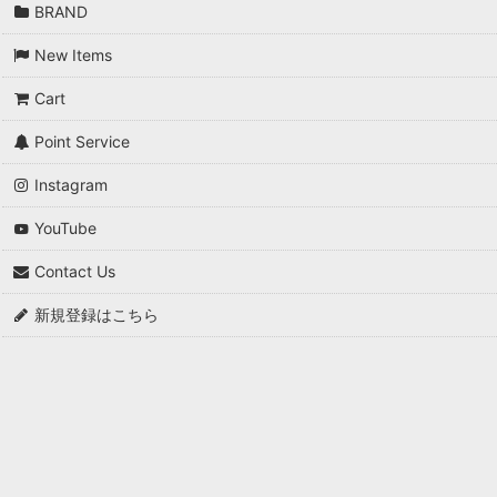
BRAND
*A VONTADE
New Items
and wander
Cart
AQUAROCK
Point Service
AZUMA
Instagram
AXESQUIN
YouTube
BAG'n'NOUN
Contact Us
blurhms
新規登録はこちら
BRU NA BOINNE
Buddy Optical
BURLAP OUTFITTER
Caledoor