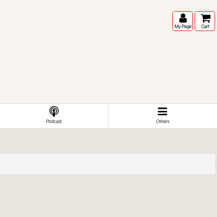
My Page
Cart
Podcast
Others