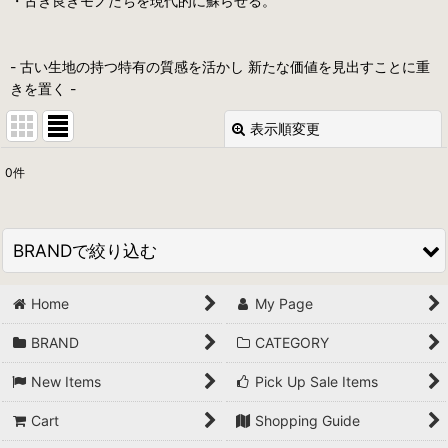
・古き良きモノたちを現代的に蘇らせる。
- 古い生地の持つ特有の質感を活かし 新たな価値を見出すことに重
きを置く -
表示順変更
閉じる
0
件
表示数
:
並び順
:
BRANDで絞り込む
絞り込む
Home
My Page
DOMESTIC (ALL)
BRAND
CATEGORY
*A VONTADE
New Items
Pick Up Sale Items
and wander
Cart
Shopping Guide
AQUAROCK