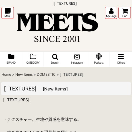
〚TEXTURES〛
Menu
My Page
Cart
BRAND
CATEGORY
Search
Instagram
Podcast
Others
Home
>
New Items
>
DOMESTIC
>
〚TEXTURES〛
〚TEXTURES〛
[
New Items
]
〚TEXTURES〛
・テクスチャー。生地や質感を意味する。