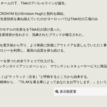
ンドネームの下、Tilakのアパレルラインが誕生。
YM 社のErrolson Hughと契約を締結。
生産技術を兼ね揃えていたのがヨーロッパではTilak社の工場のみ
M 社のモデルの生産ををTilak社が請け負った。
は生産技術が合わさり、洗練されたブランドが確立された。
人々を悪天候から守り、より簡易に快適にアウトドアを楽しんでいただく事
ノロジーを利用し、最高の品質を保ち続ける。
ィーを保つため全てチェコで仕上げる。
ンテンガイドアソシエーション、 マウンテンレスキューサービスに商
もしくは”ティラック（古名）”と呼称するところから由来する。
精神から、『TILAKを着る事によってあなたをお守りします。』とい
表示順変更