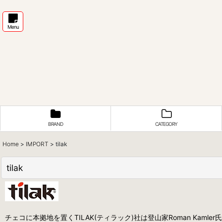
Menu
BRAND
CATEGORY
Home
>
IMPORT
>
tilak
tilak
チェコに本拠地を置くTILAK(ティラック)社は登山家Roman Kam