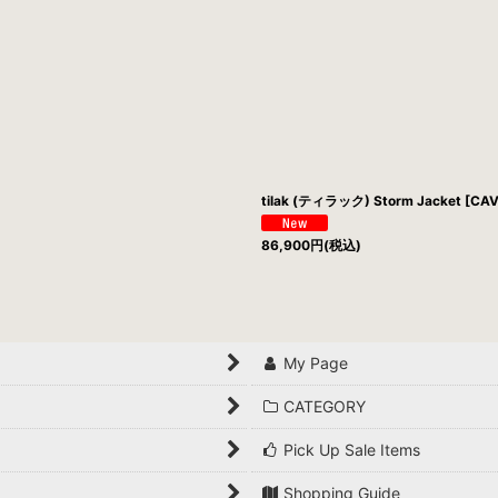
絞り込む
tilak (ティラック) Storm Jacket [CA
86,900
円
(税込)
My Page
CATEGORY
Pick Up Sale Items
Shopping Guide