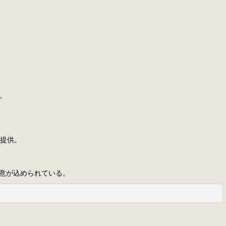
。
品提供。
う意が込められている。
閉じる