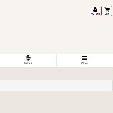
My Page
Cart
Podcast
Others