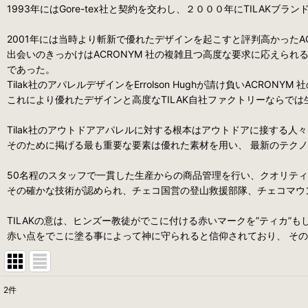
1993年にはGore-tex社と契約を交わし、２０００年にTILAKブラ
2001年には当時より斬新で優れたデザインを起こすと評判高かったACRON
出会いのきっかけはACRONYM 社の複雑且つ高度な要求に応えられる
であった。
Tilak社のアパレルデザインをErrolson Hughが請け負いACRONY
これにより優れたデザインと高度なTILAK自社ファクトリーならで
Tilak社のアウトドアアパレルに対する根本はアウトドアに接する
そのために掲げる最も重要な要素は優れた素材を用い、 最新のテク
50名程のスタッフで一貫した生産からの商品管理を行い、クオリテ
その確かな技術が認められ、チェコ国営の登山救援部隊、チェコマウ
TILAKの意は、ヒンズー教徒がでこに付ける赤いマークを”ティカ”
赤い点をでこに塗る事によって神に守られると信仰されており、 その
2
件
表示数
: