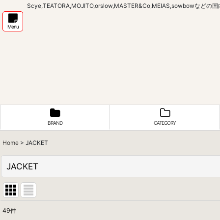
Scye,TEATORA,MOJITO,orslow,MASTER&Co,MEIAS,sow
Menu
BRAND
CATEGORY
Home
>
JACKET
JACKET
49
件
表示数
: