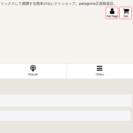
インポートブランドをミックスして展開する熊本のセレクトショップ。patagonia正規取扱店。
My Page
Cart
Podcast
Others
閉じる