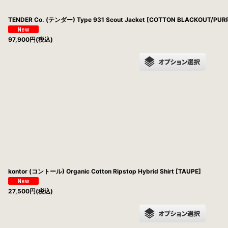
TENDER Co. (テンダー) Type 931 Scout Jacket [COTTON BLACKOUT/PU
97,900
円
(税込)
kontor (コントール) Organic Cotton Ripstop Hybrid Shirt [TAUPE]
27,500
円
(税込)