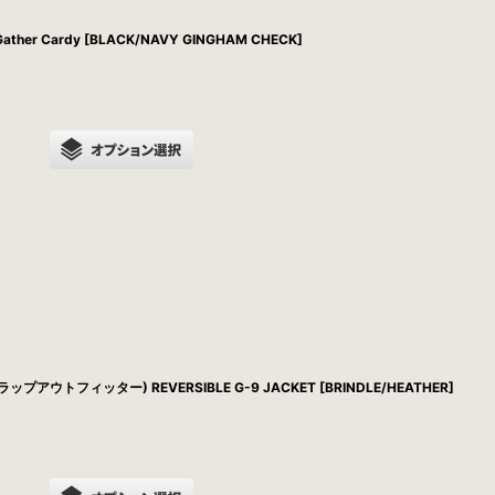
ther Cardy [BLACK/NAVY GINGHAM CHECK]
ーラップアウトフィッター) REVERSIBLE G-9 JACKET [BRINDLE/HEATHER]