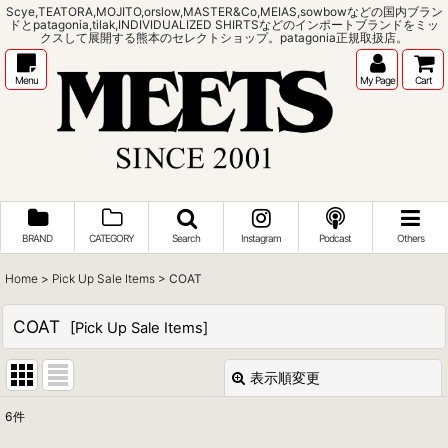
Scye,TEATORA,MOJITO,orslow,MASTER&Co,MEIAS,sowbowなどの国内ブラン
ドとpatagonia,tilak,INDIVIDUALIZED SHIRTSなどのインポートブランドをミッ
クスして展開する熊本のセレクトショップ。patagonia正規取扱店。
Menu
My Page
Cart
BRAND
CATEGORY
Search
Instagram
Podcast
Others
Home
>
Pick Up Sale Items
>
COAT
COAT
[
Pick Up Sale Items
]
表示順変更
閉じる
6
件
表示数
: