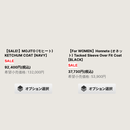
並び順
:
絞り込む
【SALE!】MOJITO (モヒート)
【For WOMEN】Honnete (オネッ
KETCHUM COAT [NAVY]
ト) Tacked Sleeve Over Fit Coat
[BLACK]
92,400
円
(税込)
37,730
円
(税込)
希望小売価格
:
132,000
円
希望小売価格
:
53,900
円