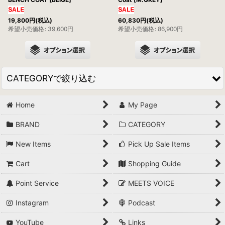
19,800
円
(税込)
60,830
円
(税込)
希望小売価格
:
39,600
円
希望小売価格
:
86,900
円
CATEGORYで絞り込む
Home
My Page
JACKET
BRAND
CATEGORY
OUTDOOR JACKET&VEST
New Items
Pick Up Sale Items
VEST
Cart
Shopping Guide
COAT
Point Service
MEETS VOICE
SHIRTS
Instagram
Podcast
CUT & SEWN
YouTube
Links