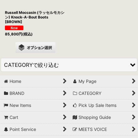
Russell Moccasin (ラッセルモカシ
ン) Knock-A-Bout Boots
[BROWN]
85,800
円
(税込)
CATEGORYで絞り込む
Home
My Page
JACKET
BRAND
CATEGORY
OUTDOOR JACKET&VEST
New Items
Pick Up Sale Items
VEST
Cart
Shopping Guide
COAT
Point Service
MEETS VOICE
SHIRTS