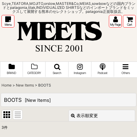
Scye,TEATORA,MOJITO,orslow,MASTER&Co,MEIAS,sowbowなどの国内ブラン
ドとpatagonia,tilak,INDIVIDUALIZED SHIRTSなどのインポートブランドをミッ
クスして展開する熊本のセレクトショップ。patagonia正規取扱店。
Menu
My Page
Cart
BRAND
CATEGORY
Search
Instagram
Podcast
Others
Home
>
New Items
>
BOOTS
BOOTS
[
New Items
]
表示順変更
閉じる
3
件
表示数
: