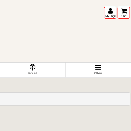
My Page
Cart
Podcast
Others