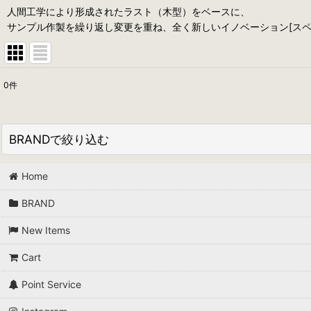
人間工学により形成されたラスト（木型）をベースに、
サンプル作製を繰り返し変更を重ね、全く新しいイノベーション[スペ
0
件
表示数
:
並び順
:
BRANDで絞り込む
Home
DOMESTIC (ALL)
BRAND
*A VONTADE
New Items
and wander
Cart
AQUAROCK
Point Service
AZUMA