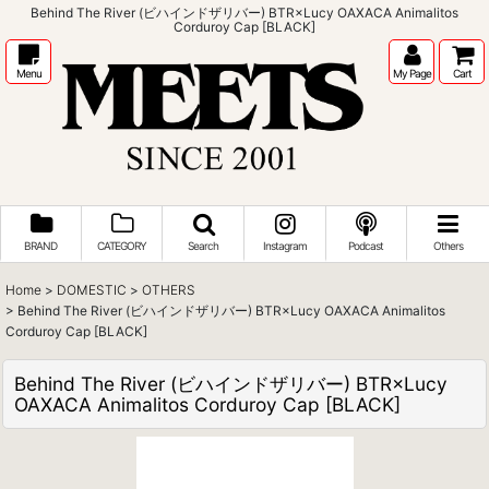
Behind The River (ビハインドザリバー) BTR×Lucy OAXACA Animalitos
Corduroy Cap [BLACK]
Menu
My Page
Cart
BRAND
CATEGORY
Search
Instagram
Podcast
Others
Home
>
DOMESTIC
>
OTHERS
>
Behind The River (ビハインドザリバー) BTR×Lucy OAXACA Animalitos
Corduroy Cap [BLACK]
Behind The River (ビハインドザリバー) BTR×Lucy
OAXACA Animalitos Corduroy Cap [BLACK]