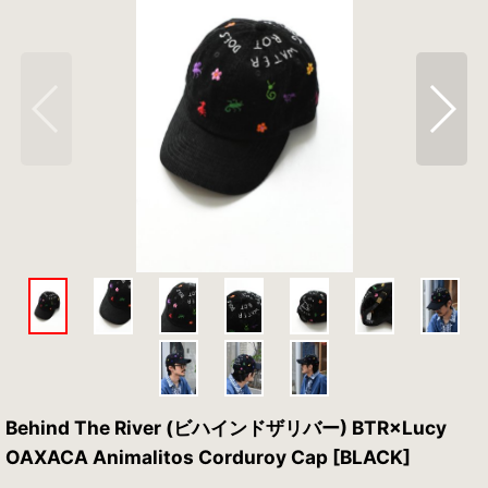
Behind The River (ビハインドザリバー) BTR×Lucy
OAXACA Animalitos Corduroy Cap [BLACK]