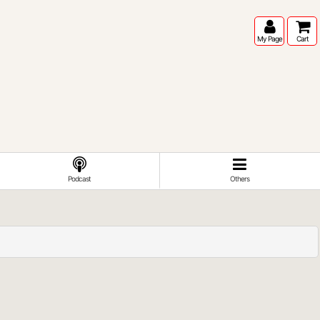
My Page
Cart
Podcast
Others