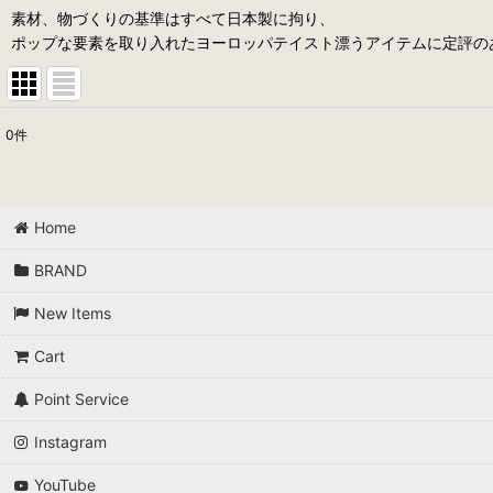
素材、物づくりの基準はすべて日本製に拘り、
ポップな要素を取り入れたヨーロッパテイスト漂うアイテムに定評の
0
件
表示数
:
並び順
:
Home
BRAND
New Items
Cart
Point Service
Instagram
YouTube